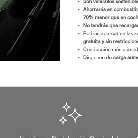
Son vehículos sostenibl
Ahorrarás en combustibl
70% menor que en coch
No tendrás que recargar 
Podrás aparcar en las z
gratuita y sin restriccion
Conducción más cómod
Disponen de
carga aum