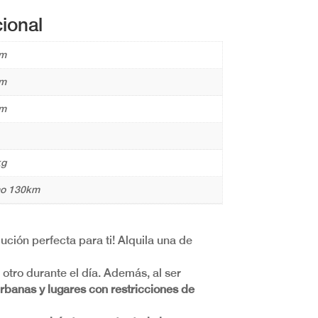
ional
 m
 m
 m
kg
o 130km
lución perfecta para ti! Alquila una de
otro durante el día. Además, al ser
rbanas y lugares con restricciones de