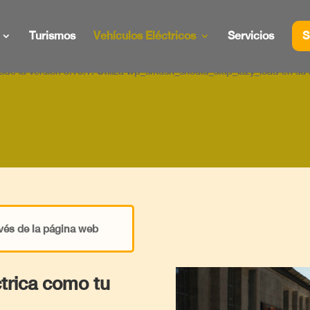
de la versión 3.16.1. Utiliza wp_smush_should_skip_lazy_load en su 
Turismos
Vehículos Eléctricos
Servicios
S
de la versión 3.16.1. Utiliza wp_smush_should_skip_lazy_load en su 
vés de la página web
ctrica como tu