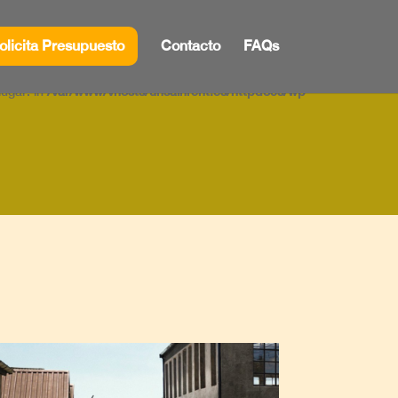
lugar. in
/var/www/vhosts/unsainrent.es/httpdocs/wp-
olicita Presupuesto
Contacto
FAQs
lugar. in
/var/www/vhosts/unsainrent.es/httpdocs/wp-