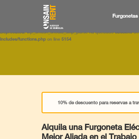
Deprecated
: wp_smush_should_skip_parse ha quedado
obsoleto
des
Furgonetas
includes/functions.php
on line
5154
Deprecated
: wp_smush_should_skip_parse ha quedado
obsoleto
des
includes/functions.php
on line
5154
10% de descuento para reservas a tra
Alquila una Furgoneta Elé
Mejor Aliada en el Trabajo