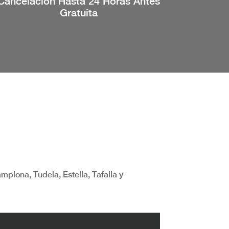
Cancelación Hasta 24 Horas Antes
Gratuita
amplona, Tudela, Estella, Tafalla y