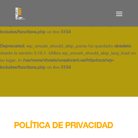
Deprecated
: wp_smush_should_skip_parse ha quedado
obsoleto
desde la versión 3.16.1. Utiliza wp_smush_should_skip_lazy_load en
su lugar. in
/var/www/vhosts/unsainrent.es/httpdocs/wp-
includes/functions.php
on line
5154
Deprecated
: wp_smush_should_skip_parse ha quedado
obsoleto
desde la versión 3.16.1. Utiliza wp_smush_should_skip_lazy_load en
su lugar. in
/var/www/vhosts/unsainrent.es/httpdocs/wp-
includes/functions.php
on line
5154
POLÍTICA DE PRIVACIDAD