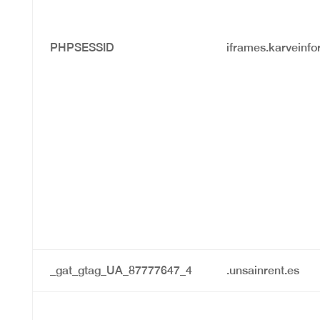
PHPSESSID
iframes.karveinf
_gat_gtag_UA_87777647_4
.unsainrent.es