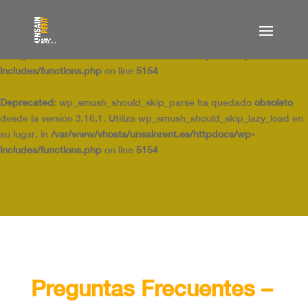
Deprecated
: wp_smush_should_skip_parse ha quedado
obsoleto
desde la versión 3.16.1. Utiliza wp_smush_should_skip_lazy_load en
su lugar. in
/var/www/vhosts/unsainrent.es/httpdocs/wp-
includes/functions.php
on line
5154
Deprecated
: wp_smush_should_skip_parse ha quedado
obsoleto
desde la versión 3.16.1. Utiliza wp_smush_should_skip_lazy_load en
su lugar. in
/var/www/vhosts/unsainrent.es/httpdocs/wp-
includes/functions.php
on line
5154
Preguntas Frecuentes –