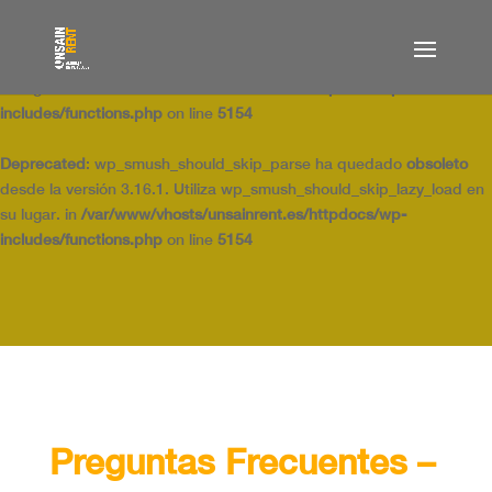
Deprecated
: wp_smush_should_skip_parse ha quedado
obsoleto
desde la versión 3.16.1. Utiliza wp_smush_should_skip_lazy_load en
su lugar. in
/var/www/vhosts/unsainrent.es/httpdocs/wp-
includes/functions.php
on line
5154
Deprecated
: wp_smush_should_skip_parse ha quedado
obsoleto
desde la versión 3.16.1. Utiliza wp_smush_should_skip_lazy_load en
su lugar. in
/var/www/vhosts/unsainrent.es/httpdocs/wp-
includes/functions.php
on line
5154
Preguntas Frecuentes –