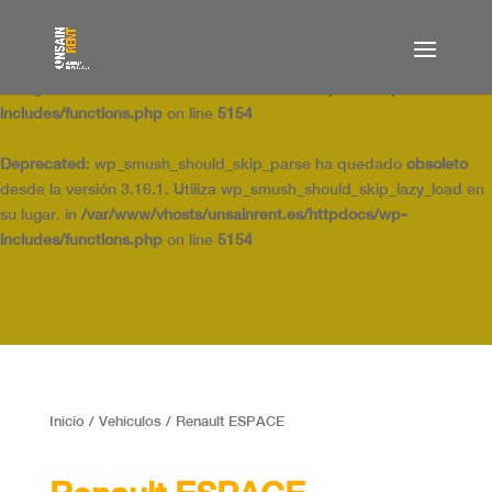
Deprecated
: wp_smush_should_skip_parse ha quedado
obsoleto
desde la versión 3.16.1. Utiliza wp_smush_should_skip_lazy_load en
su lugar. in
/var/www/vhosts/unsainrent.es/httpdocs/wp-
includes/functions.php
on line
5154
Deprecated
: wp_smush_should_skip_parse ha quedado
obsoleto
desde la versión 3.16.1. Utiliza wp_smush_should_skip_lazy_load en
su lugar. in
/var/www/vhosts/unsainrent.es/httpdocs/wp-
includes/functions.php
on line
5154
Inicio
/
Vehículos
/ Renault ESPACE