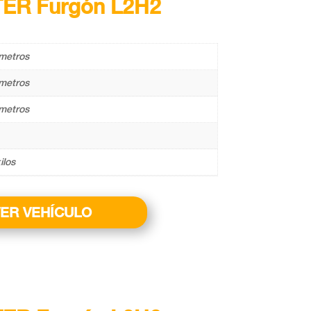
TER Furgón L2H2
metros
metros
metros
ilos
ER VEHÍCULO