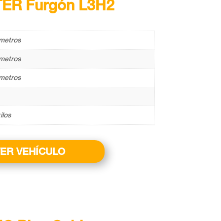
TER Furgón L3H2
metros
metros
metros
ilos
ER VEHÍCULO