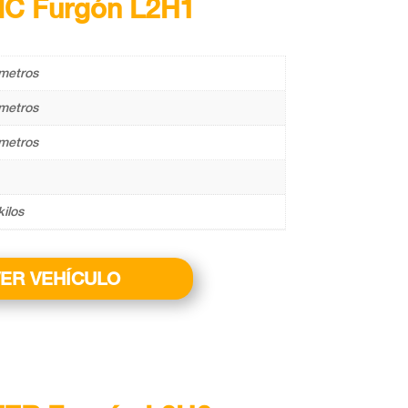
IC Furgón L2H1
metros
metros
metros
kilos
ER VEHÍCULO