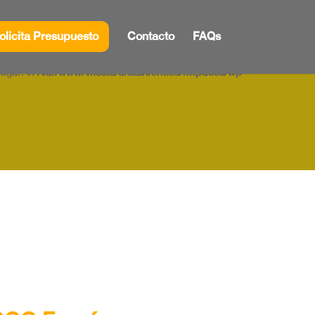
lugar. in
/var/www/vhosts/unsainrent.es/httpdocs/wp-
olicita Presupuesto
Contacto
FAQs
lugar. in
/var/www/vhosts/unsainrent.es/httpdocs/wp-