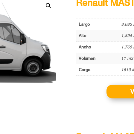
Renault MAS
Largo
3,083 
Alto
1,894 
Ancho
1,765 
Volumen
11 m3
Carga
1610 k
V