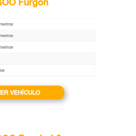
GOO Furgón
metros
metros
metros
los
ER VEHÍCULO