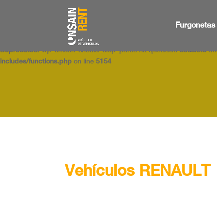
Deprecated
: wp_smush_should_skip_parse ha quedado
obsoleto
des
Furgonetas
includes/functions.php
on line
5154
Deprecated
: wp_smush_should_skip_parse ha quedado
obsoleto
des
includes/functions.php
on line
5154
Vehículos RENAULT