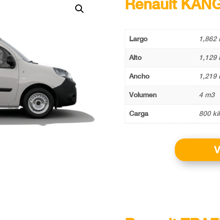
Renault KAN
Largo
1,862 
Alto
1,129 
Ancho
1,219 
Volumen
4 m3
Carga
800 ki
V