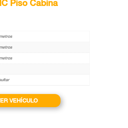
IC Piso Cabina
metros
metros
metros
ultar
ER VEHÍCULO