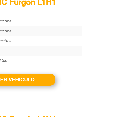
IC Furgón L1H1
metros
metros
metros
kilos
ER VEHÍCULO