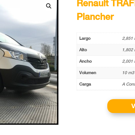
Renault TRAF
Plancher
Largo
2,851 
Alto
1,802 
Ancho
2,001 
Volumen
10 m3
Carga
A Cons
V