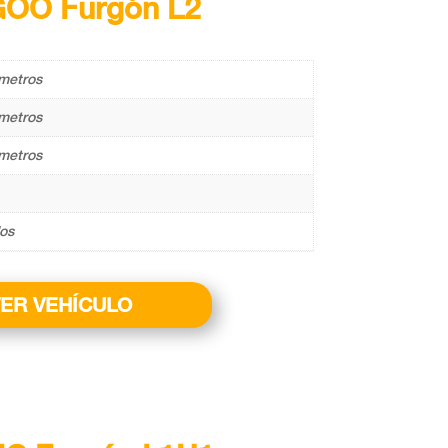
GOO Furgón L2
metros
metros
metros
los
ER VEHÍCULO