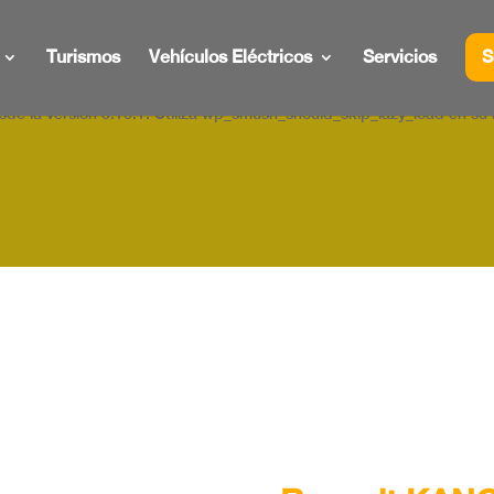
de la versión 3.16.1. Utiliza wp_smush_should_skip_lazy_load en su 
Turismos
Vehículos Eléctricos
Servicios
S
de la versión 3.16.1. Utiliza wp_smush_should_skip_lazy_load en su 